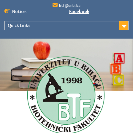
Skip
btf@unbi.ba
to
Notice:
Facebook
content
Quick Links