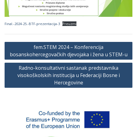
Final.-2024-25.-BTF-prezentacija-3
Preuzmi
Navigacija
fem.STEM 2024 – Konferencija
članaka
bosanskohercegovačkih djevojaka i žena u STEM-u
Radno-konsultativni sastanak predstavnika
visokoškolskih institucija u Federaciji Bosne i
Hercegovine