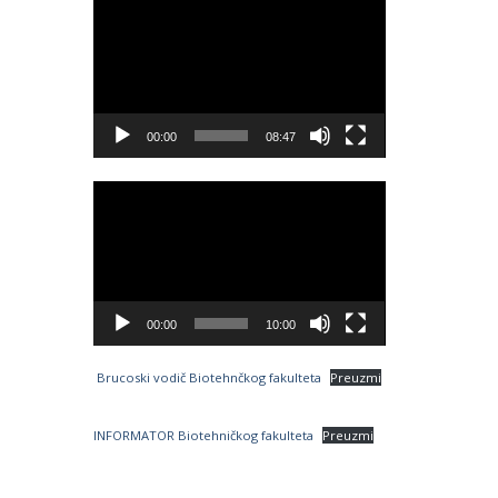
Video
Player
00:00
08:47
Video
Player
00:00
10:00
Brucoski vodič Biotehnčkog fakulteta
Preuzmi
INFORMATOR Biotehničkog fakulteta
Preuzmi