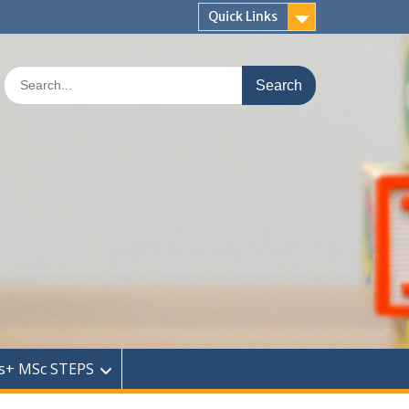
Quick Links
Search
for:
s+ MSc STEPS