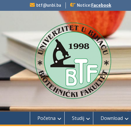
Skip
btf@unbi.ba
Notice:
Facebook
to
content
Početna
Studij
Download