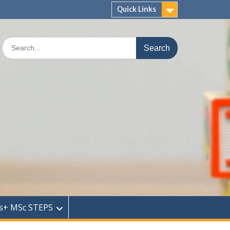
Quick Links
Search
for:
s+ MSc STEPS