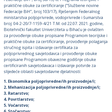
praktične obuke za certificiranje (”Službene novine
Federacije BiH”, broj 103/17), Rješenjem Federalnog
ministarstva poljoprivrede, vodoprivrede i šumarstva
broj: 04-2-20/7-1159-4/21 T.M. od 22.07. 2021. godine,
Biotehnički fakultet Univerziteta u Bihaću je ovlašten
za provođenje obuke propisane Programom teorijske i
praktične obuke za certificiranje, provođenje polaganja
stručnog ispita i izdavanje certifikata za
poljoprivrednog savjetodavca i provođenje obuke
propisane Programom obavezne godišnje obuke
certificiranih savjetodavaca i izdavanje potvrde za
slijedeće oblasti savjetodavne djelatnosti:
1. Ekonomika poljoprivredne/ih proizvodnje/i;
2. Mehanizacija poljoprivredne/ih proizvodnje/i;
3. Ratarstvo;
4. Povrtlarstvo;
5. Voćarstvo;
6. Stočarstvo;