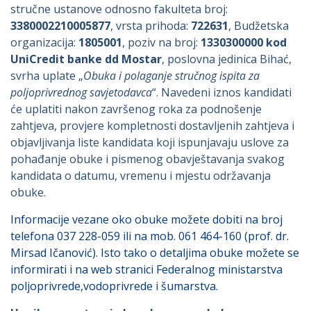
stručne ustanove odnosno fakulteta broj:
3380002210005877
, vrsta prihoda:
722631
, Budžetska
organizacija:
1805001
, poziv na broj:
1330300000 kod
UniCredit banke dd Mostar
, poslovna jedinica Bihać,
svrha uplate „
Obuka i polaganje stručnog ispita za
poljoprivrednog savjetodavca
“. Navedeni iznos kandidati
će uplatiti nakon završenog roka za podnošenje
zahtjeva, provjere kompletnosti dostavljenih zahtjeva i
objavljivanja liste kandidata koji ispunjavaju uslove za
pohađanje obuke i pismenog obavještavanja svakog
kandidata o datumu, vremenu i mjestu održavanja
obuke.
Informacije vezane oko obuke možete dobiti na broj
telefona 037 228-059 ili na mob. 061 464-160 (prof. dr.
Mirsad Ičanović). Isto tako o detaljima obuke možete se
informirati i na web stranici Federalnog ministarstva
poljoprivrede,vodoprivrede i šumarstva.