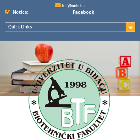
Skip
btf@unbi.ba
to
Notice:
Facebook
content
Quick Links