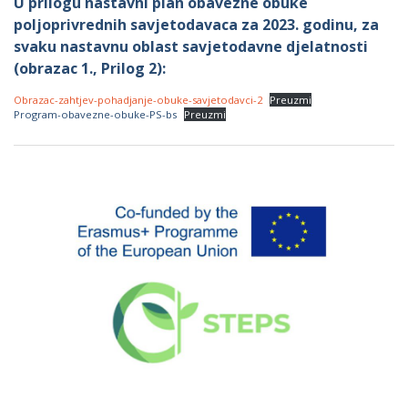
U prilogu nastavni plan obavezne obuke
poljoprivrednih savjetodavaca za 2023. godinu, za
svaku nastavnu oblast savjetodavne djelatnosti
(obrazac 1., Prilog 2):
Obrazac-zahtjev-pohadjanje-obuke-savjetodavci-2
Preuzmi
Program-obavezne-obuke-PS-bs
Preuzmi