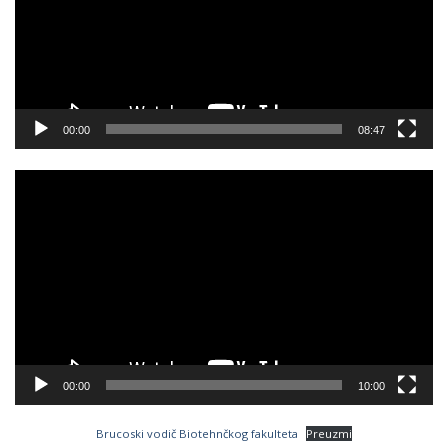
00:00
08:47
Video
Player
00:00
10:00
Brucoski vodič Biotehnčkog fakulteta
Preuzmi