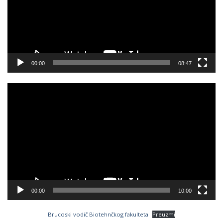
00:00
08:47
Video
Player
00:00
10:00
Brucoski vodič Biotehnčkog fakulteta
Preuzmi