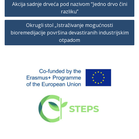
Akcija sadnje drveća pod nazivom “Jedno drvo čini
članaka
razliku”
Okrugli stol „Istraživanje mogućnosti
bioremedijacije površina devastiranih industrijskim
otpadom