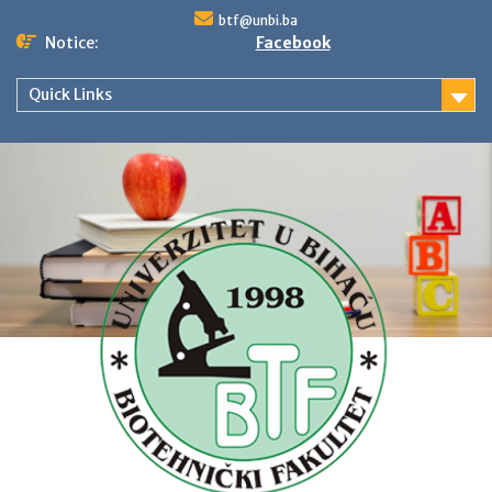
Skip
btf@unbi.ba
to
Notice:
Facebook
content
Quick Links