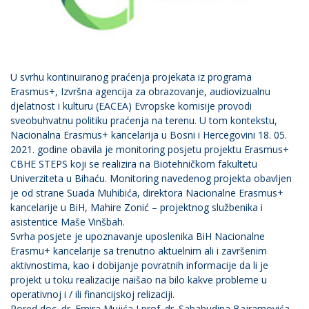
U svrhu kontinuiranog praćenja projekata iz programa
Erasmus+, Izvršna agencija za obrazovanje, audiovizualnu
djelatnost i kulturu (EACEA) Evropske komisije provodi
sveobuhvatnu politiku praćenja na terenu. U tom kontekstu,
Nacionalna Erasmus+ kancelarija u Bosni i Hercegovini 18. 05.
2021. godine obavila je monitoring posjetu projektu Erasmus+
CBHE STEPS koji se realizira na Biotehničkom fakultetu
Univerziteta u Bihaću. Monitoring navedenog projekta obavljen
je od strane Suada Muhibića, direktora Nacionalne Erasmus+
kancelarije u BiH, Mahire Zonić – projektnog službenika i
asistentice Maše Vinšbah.
Svrha posjete je upoznavanje uposlenika BiH Nacionalne
Erasmu+ kancelarije sa trenutno aktuelnim ali i završenim
aktivnostima, kao i dobijanje povratnih informacije da li je
projekt u toku realizacije naišao na bilo kakve probleme u
operativnoj i / ili financijskoj relizaciji.
Pored doc. dr. Emira Mujića I prof. dr. Sabahudina Bajramovića