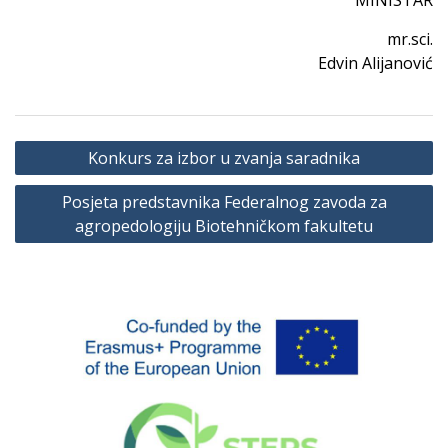
MINISTAR
mr.sci.
Edvin Alijanović
Navigacija
Konkurs za izbor u zvanja saradnika
članaka
Posjeta predstavnika Federalnog zavoda za
agropedologiju Biotehničkom fakultetu