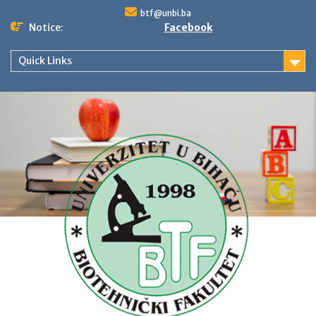
Skip
btf@unbi.ba
to
Notice:
Facebook
content
Quick Links