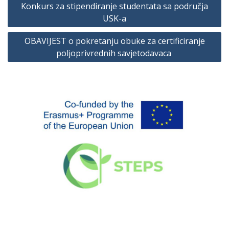
Konkurs za stipendiranje studentata sa područja
članaka
USK-a
OBAVIJEST o pokretanju obuke za certificiranje
poljoprivrednih savjetodavaca