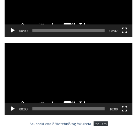
00:00
08:47
Video
Player
00:00
10:00
Brucoski vodič Biotehnčkog fakulteta
Preuzmi