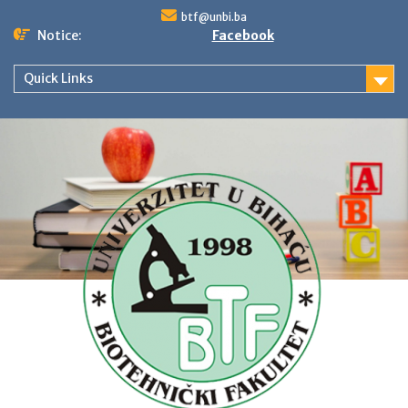
Skip
btf@unbi.ba
to
Notice:
Facebook
content
Quick Links