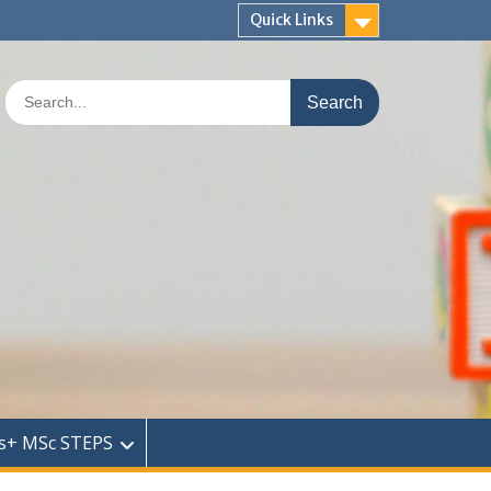
Quick Links
Search
for:
s+ MSc STEPS