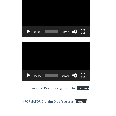
Video
Player
00:00
08:47
Video
Player
00:00
10:00
Brucoski vodič Biotehnčkog fakulteta
Preuzmi
INFORMATOR Biotehničkog fakulteta
Preuzmi