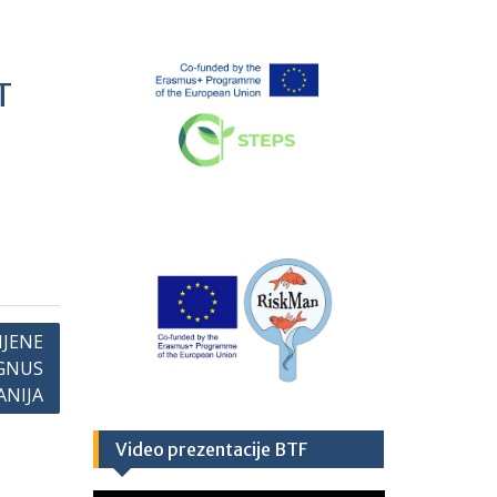
T
MJENE
GNUS
ANIJA
Video prezentacije BTF