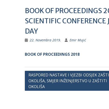
BOOK OF PROCEEDINGS 2
SCIENTIFIC CONFERENCE
DAY
22. Novembra 2019.
Emir Mujić
BOOK OF PROCEEDINGS 2018
Navigacija
RASPORED NASTAVE I VJEZBI ODSJEK ZAŠT
OKOLIŠA, SMJER INŽENJERSTVO U ZAŠTITI
članaka
OKOLIŠA