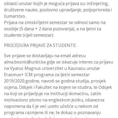
oblasti unutar kojih je moguća prijava su: inžinjering,
društvene nauke, poslovno upravljanje, poljoprivreda i
šumarstvo.
Prijava na zimski/ljetni semestar se odnosi samo na
osoblje (5 dana + 2 dana putovanja), a na ljetni za
studente (cijeli semestar).
PROCEDURA PRIJAVE ZA STUDENTE:
Sve prijave se dostavljaju na email adresu
alma.bosnic@unbi.ba gdje se iskazuje interes za prijavu
na Vyatus Magnus univerzitet u Kaunasu unutar
Erasmus+ ICM programa za ljetni semestar
2019/2020.godine, navodi se godina studija, prosjek
ocjena, Odsjek i Fakultet na kojem se studira, te Odsjek
na koji se prijavljuje na instituciji domaćinu, zatim
motivaciono pismo na engleskom jeziku, obavezna
napomena da li je već uzeto učešće u nekom od
programa razmjene ili ne, te dokaz o poznavanju