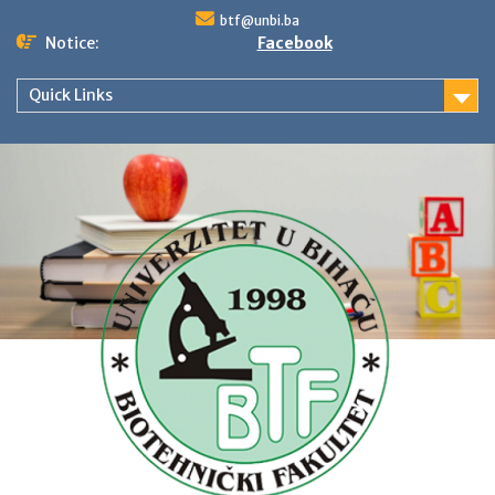
Skip
btf@unbi.ba
to
Notice:
Facebook
content
Quick Links