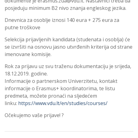
dokumente je erasmus.zua@vdu.lt. Nastavnici treba da
posjeduju minimum B2 nivo znanja engleskog jezika.
Dnevnica za osoblje iznosi 140 eura + 275 eura za
putne troškove
Selekcija prijavljenih kandidata (studenata i osoblja) će
se izvršiti na osnovu jasno utvrđenih kriterija od strane
imenovane komisije.
Rok za prijavu uz svu traženu dokumentaciju je srijeda,
18.12.2019. godine.
Informacije o partnerskom Univerzitetu, kontakt
informacije o Erasmus+ koordinatorima, te listu
predmeta, možete pronaći na sljedećem
linku:
https://www.vdu.lt/en/studies/courses/
Očekujemo vaše prijave! ?