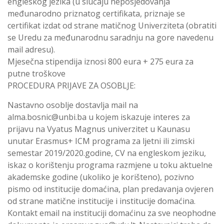
engleskog jezika (u slučaju neposjedovanja
međunarodno priznatog certifikata, priznaje se
certifikat izdat od strane matičnog Univerziteta (obratiti
se Uredu za međunarodnu saradnju na gore navedenu
mail adresu).
Mjesečna stipendija iznosi 800 eura + 275 eura za
putne troškove
PROCEDURA PRIJAVE ZA OSOBLJE:
Nastavno osoblje dostavlja mail na
alma.bosnic@unbi.ba u kojem iskazuje interes za
prijavu na Vyatus Magnus univerzitet u Kaunasu
unutar Erasmus+ ICM programa za ljetni ili zimski
semestar 2019/2020.godine, CV na engleskom jeziku,
iskaz o korištenju programa razmjene u toku aktuelne
akademske godine (ukoliko je korišteno), pozivno
pismo od institucije domaćina, plan predavanja ovjeren
od strane matične institucije i institucije domaćina.
Kontakt email na instituciji domaćinu za sve neophodne