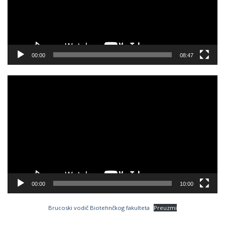
00:00
08:47
Video
Player
00:00
10:00
Brucoski vodič Biotehnčkog fakulteta
Preuzmi