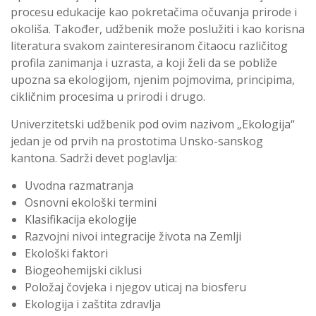
procesu edukacije kao pokretačima očuvanja prirode i
okoliša. Također, udžbenik može poslužiti i kao korisna
literatura svakom zainteresiranom čitaocu različitog
profila zanimanja i uzrasta, a koji želi da se pobliže
upozna sa ekologijom, njenim pojmovima, principima,
cikličnim procesima u prirodi i drugo.
Univerzitetski udžbenik pod ovim nazivom „Ekologija“
jedan je od prvih na prostotima Unsko-sanskog
kantona. Sadrži devet poglavlja:
Uvodna razmatranja
Osnovni ekološki termini
Klasifikacija ekologije
Razvojni nivoi integracije života na Zemlji
Ekološki faktori
Biogeohemijski ciklusi
Položaj čovjeka i njegov uticaj na biosferu
Ekologija i zaštita zdravlja