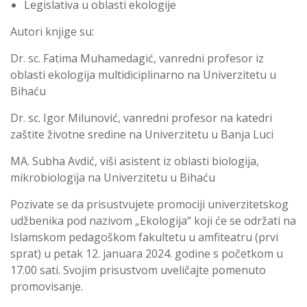
Legislativa u oblasti ekologije
Autori knjige su:
Dr. sc. Fatima Muhamedagić, vanredni profesor iz
oblasti ekologija multidiciplinarno na Univerzitetu u
Bihaću
Dr. sc. Igor Milunović, vanredni profesor na katedri
zaštite životne sredine na Univerzitetu u Banja Luci
MA. Subha Avdić, viši asistent iz oblasti biologija,
mikrobiologija na Univerzitetu u Bihaću
Pozivate se da prisustvujete promociji univerzitetskog
udžbenika pod nazivom „Ekologija“ koji će se održati na
Islamskom pedagoškom fakultetu u amfiteatru (prvi
sprat) u petak 12. januara 2024. godine s početkom u
17.00 sati. Svojim prisustvom uveličajte pomenuto
promovisanje.