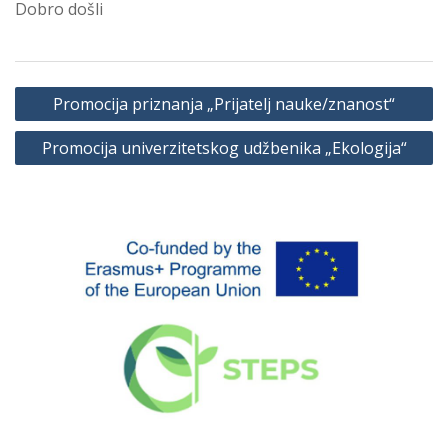
Dobro došli
Navigacija
Promocija priznanja „Prijatelj nauke/znanost“
članaka
Promocija univerzitetskog udžbenika „Ekologija“