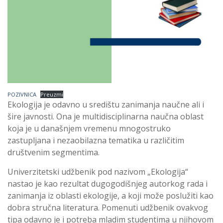
POZIVNICA
Preuzmi
Ekologija je odavno u središtu zanimanja naučne ali i
šire javnosti. Ona je multidisciplinarna naučna oblast
koja je u današnjem vremenu mnogostruko
zastupljana i nezaobilazna tematika u različitim
društvenim segmentima.
Univerzitetski udžbenik pod nazivom „Ekologija“
nastao je kao rezultat dugogodišnjeg autorkog rada i
zanimanja iz oblasti ekologije, a koji može poslužiti kao
dobra stručna literatura. Pomenuti udžbenik ovakvog
tipa odavno je i potreba mladim studentima u njihovom