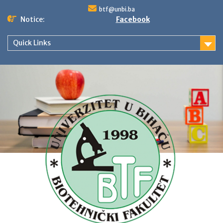
Skip
btf@unbi.ba
to
Notice:
Facebook
content
Quick Links