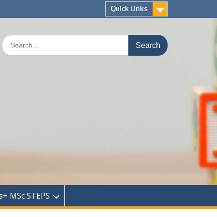
Quick Links
Search
for:
s+ MSc STEPS