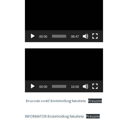
Video
Player
00:00
08:47
Video
Player
00:00
10:00
Brucoski vodič Biotehnčkog fakulteta
Preuzmi
INFORMATOR Biotehničkog fakulteta
Preuzmi