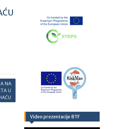
AĆU
MA NA
ETA U
HAĆU
Video prezentacije BTF