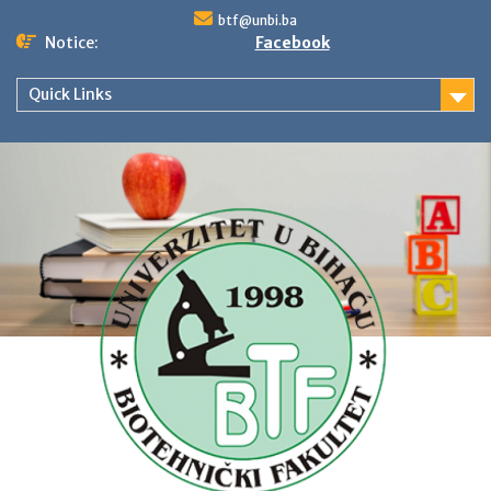
Skip
btf@unbi.ba
to
Notice:
Facebook
content
Quick Links