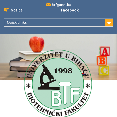
Skip
btf@unbi.ba
to
Notice:
Facebook
content
Quick Links