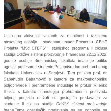
U sklopu aktivnosti vezanih za mobilnost i razmjenu
nastavnog osoblja i studenata unutar Erasmus+ CBHE
Projekta “MSc STEPS” i studijskog programa II ciklusa
studija Održivi sistemi proizvodnje hranedana 22.12.2022.
godine osoblje Biotehničkog fakulteta imalo je priliku
ugostiti profesore i studente Poljoprivredno-prehrambenog
fakulteta Univerziteta u Sarajevu. Tom prilikom prof. dr.
Sabahudin Bajramović s katadre za makroekonomiku
poljoprivrede i prehrambene industrije te prof.dr Milenko
Blesić s katedre tehnologiju prehrambenih proizvoda
biljnog porijekla održali su gostujuća predavanja za
studente II ciklusa studija
Održivi sistemi proizvodnje
hrane
.Teme gostujućih predavanja su se odnosile na