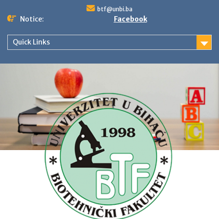
Skip
btf@unbi.ba
to
Notice:
Facebook
content
Quick Links