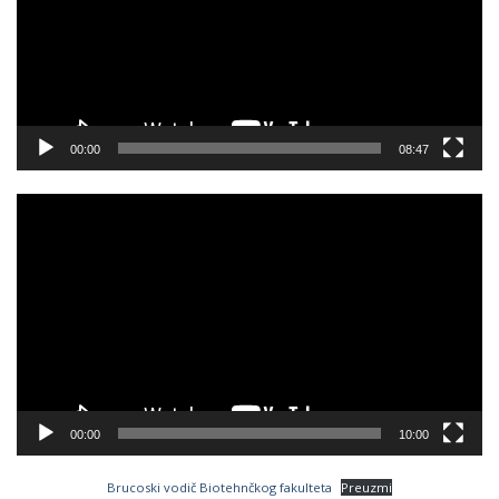
00:00
08:47
Video
Player
00:00
10:00
Brucoski vodič Biotehnčkog fakulteta
Preuzmi