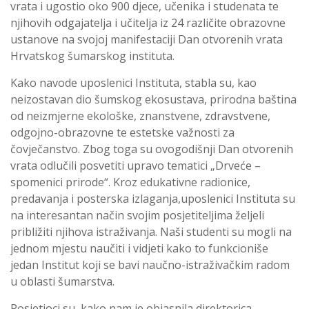
vrata i ugostio oko 900 djece, učenika i studenata te
njihovih odgajatelja i učitelja iz 24 različite obrazovne
ustanove na svojoj manifestaciji Dan otvorenih vrata
Hrvatskog šumarskog instituta.
Kako navode uposlenici Instituta, stabla su, kao
neizostavan dio šumskog ekosustava, prirodna baština
od neizmjerne ekološke, znanstvene, zdravstvene,
odgojno-obrazovne te estetske važnosti za
čovječanstvo. Zbog toga su ovogodišnji Dan otvorenih
vrata odlučili posvetiti upravo tematici „Drveće –
spomenici prirode“. Kroz edukativne radionice,
predavanja i posterska izlaganja,uposlenici Instituta su
na interesantan način svojim posjetiteljima željeli
približiti njihova istraživanja. Naši studenti su mogli na
jednom mjestu naučiti i vidjeti kako to funkcioniše
jedan Institut koji se bavi naučno-istraživačkim radom
u oblasti šumarstva.
Posjetioci su, kako nam je objasnila direktorica