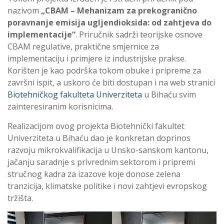
nazivom
„CBAM – Mehanizam za prekogranično
poravnanje emisija ugljendioksida: od zahtjeva do
implementacije“
. Priručnik sadrži teorijske osnove
CBAM regulative, praktične smjernice za
implementaciju i primjere iz industrijske prakse.
Korišten je kao podrška tokom obuke i pripreme za
završni ispit, a uskoro će biti dostupan i na web stranici
Biotehničkog fakulteta Univerziteta
u Bihaću svim
zainteresiranim korisnicima.
Realizacijom ovog projekta Biotehnički fakultet
Univerziteta u Bihaću dao je konkretan doprinos
razvoju mikrokvalifikacija u Unsko-sanskom kantonu,
jačanju saradnje s privrednim sektorom i pripremi
stručnog kadra za izazove koje donose zelena
tranzicija, klimatske politike i novi zahtjevi evropskog
tržišta.