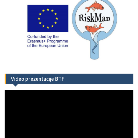
Video prezentacije BTF
Video
Player