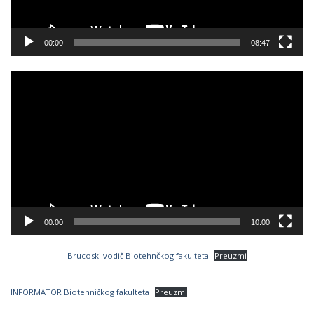
00:00
08:47
Video
Player
00:00
10:00
Brucoski vodič Biotehnčkog fakulteta
Preuzmi
INFORMATOR Biotehničkog fakulteta
Preuzmi