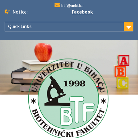
Skip
btf@unbi.ba
to
Notice:
Facebook
content
Quick Links