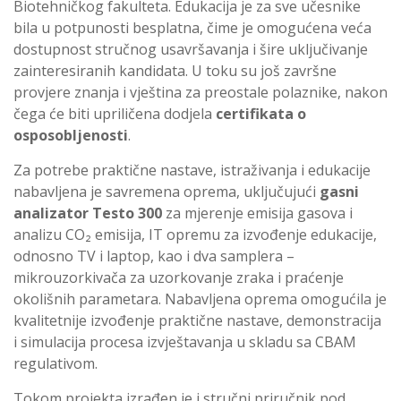
Biotehničkog fakulteta. Edukacija je za sve učesnike
bila u potpunosti besplatna, čime je omogućena veća
dostupnost stručnog usavršavanja i šire uključivanje
zainteresiranih kandidata. U toku su još završne
provjere znanja i vještina za preostale polaznike, nakon
čega će biti upriličena dodjela
certifikata o
osposobljenosti
.
Za potrebe praktične nastave, istraživanja i edukacije
nabavljena je savremena oprema, uključujući
gasni
analizator Testo 300
za mjerenje emisija gasova i
analizu CO₂ emisija, IT opremu za izvođenje edukacije,
odnosno TV i laptop, kao i dva samplera –
mikrouzorkivača za uzorkovanje zraka i praćenje
okolišnih parametara. Nabavljena oprema omogućila je
kvalitetnije izvođenje praktične nastave, demonstracija
i simulacija procesa izvještavanja u skladu sa CBAM
regulativom.
Tokom projekta izrađen je i stručni priručnik pod