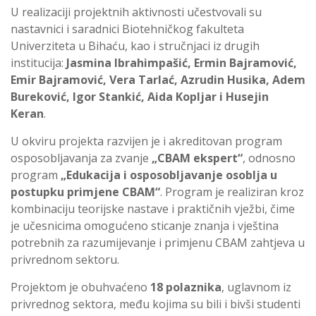
U realizaciji projektnih aktivnosti učestvovali su
nastavnici i saradnici Biotehničkog fakulteta
Univerziteta u Bihaću, kao i stručnjaci iz drugih
institucija:
Jasmina Ibrahimpašić, Ermin Bajramović,
Emir Bajramović, Vera Tarlać, Azrudin Husika, Adem
Bureković, Igor Stankić, Aida Kopljar i Husejin
Keran
.
U okviru projekta razvijen je i akreditovan program
osposobljavanja za zvanje
„CBAM ekspert“
, odnosno
program
„Edukacija i osposobljavanje osoblja u
postupku primjene CBAM“
. Program je realiziran kroz
kombinaciju teorijske nastave i praktičnih vježbi, čime
je učesnicima omogućeno sticanje znanja i vještina
potrebnih za razumijevanje i primjenu CBAM zahtjeva u
privrednom sektoru.
Projektom je obuhvaćeno
18 polaznika
, uglavnom iz
privrednog sektora, među kojima su bili i bivši studenti