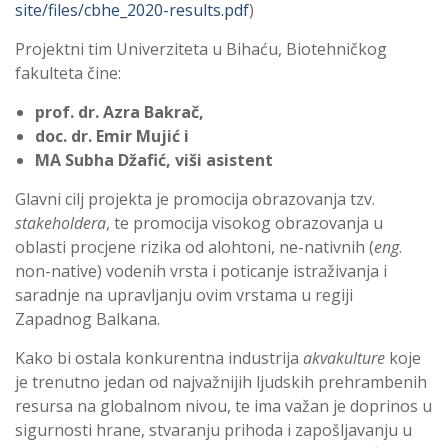
site/files/cbhe_2020-results.pdf
)
Projektni tim Univerziteta u Bihaću, Biotehničkog
fakulteta čine:
prof. dr. Azra Bakrač,
doc. dr. Emir Mujić i
MA Subha Džafić, viši asistent
Glavni cilj projekta je promocija obrazovanja tzv.
stakeholdera
, te promocija visokog obrazovanja u
oblasti procjene rizika od alohtoni, ne-nativnih (
eng
.
non-native) vodenih vrsta i poticanje istraživanja i
saradnje na upravljanju ovim vrstama u regiji
Zapadnog Balkana.
Kako bi ostala konkurentna industrija
akvakulture
koje
je trenutno jedan od najvažnijih ljudskih prehrambenih
resursa na globalnom nivou, te ima važan je doprinos u
sigurnosti hrane, stvaranju prihoda i zapošljavanju u