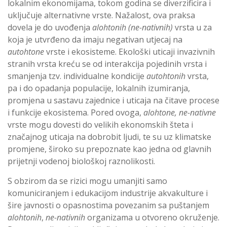
lokalnim ekonomijama, tokom godina se diverzificira i
uključuje alternativne vrste. Nažalost, ova praksa
dovela je do uvođenja
alohtonih (ne-nativnih)
vrsta u za
koja je utvrđeno da imaju negativan utjecaj na
autohtone
vrste i ekosisteme. Ekološki uticaji invazivnih
stranih vrsta kreću se od interakcija pojedinih vrsta i
smanjenja tzv. individualne kondicije
autohtonih
vrsta,
pa i do opadanja populacije, lokalnih izumiranja,
promjena u sastavu zajednice i uticaja na čitave procese
i funkcije ekosistema. Pored ovoga,
alohtone, ne-nativne
vrste mogu dovesti do velikih ekonomskih šteta i
značajnog uticaja na dobrobit ljudi, te su uz klimatske
promjene, široko su prepoznate kao jedna od glavnih
prijetnji vodenoj biološkoj raznolikosti.
S obzirom da se rizici mogu umanjiti samo
komuniciranjem i edukacijom industrije akvakulture i
šire javnosti o opasnostima povezanim sa puštanjem
alohtonih
,
ne-nativnih
organizama u otvoreno okruženje.