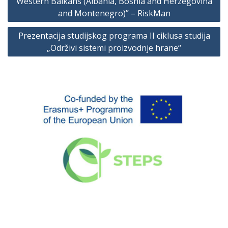
Western Balkans (Albania, Bosnia and Herzegovina
and Montenegro)” – RiskMan
Prezentacija studijskog programa II ciklusa studija
„Održivi sistemi proizvodnje hrane“