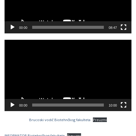
00:00
08:47
Video
Player
00:00
10:00
Brucoski vodič Biotehnčkog fakulteta
Preuzmi
INFORMATOR Biotehničkog fakulteta
Preuzmi