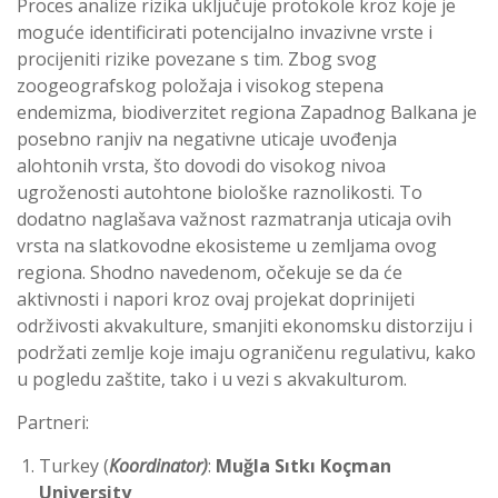
Proces analize rizika uključuje protokole kroz koje je
moguće identificirati potencijalno invazivne vrste i
procijeniti rizike povezane s tim. Zbog svog
zoogeografskog položaja i visokog stepena
endemizma, biodiverzitet regiona Zapadnog Balkana je
posebno ranjiv na negativne uticaje uvođenja
alohtonih vrsta, što dovodi do visokog nivoa
ugroženosti autohtone biološke raznolikosti. To
dodatno naglašava važnost razmatranja uticaja ovih
vrsta na slatkovodne ekosisteme u zemljama ovog
regiona. Shodno navedenom, očekuje se da će
aktivnosti i napori kroz ovaj projekat doprinijeti
održivosti akvakulture, smanjiti ekonomsku distorziju i
podržati zemlje koje imaju ograničenu regulativu, kako
u pogledu zaštite, tako i u vezi s akvakulturom.
Partneri:
Turkey (
Koordinator)
:
Muğla Sıtkı Koçman
University