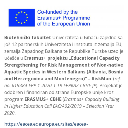
Biotehnički fakultet
Univerziteta u Bihaću zajedno sa
još 12 partnerskih Univerziteta i instituta iz zemalja EU,
zemalja Zapadnog Balkana te Republike Turske uzeo je
učešće u
Erasmus+ projektu „Educational Capacity
Strengthening for Risk Management of Non-native
Aquatic Species in Western Balkans (Albania, Bosnia
and Herzegovina and Montenegro)“ – RiskMan
. (
ref.
no. 619384-EPP-1-2020-1-TR-EPPKA2-CBHE-JP
). Projekat je
odobren i financiran od strane Europske unije kroz
program
ERASMUS+ CBHE
(
Erasmus+ Capacity Building
in Higher Education Call EAC/A02/2019 – Selection Year
2020
,
https://eacea.ec.europa.eu/sites/eacea-