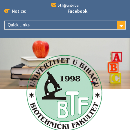
Skip
btf@unbi.ba
to
Notice:
Facebook
content
Quick Links