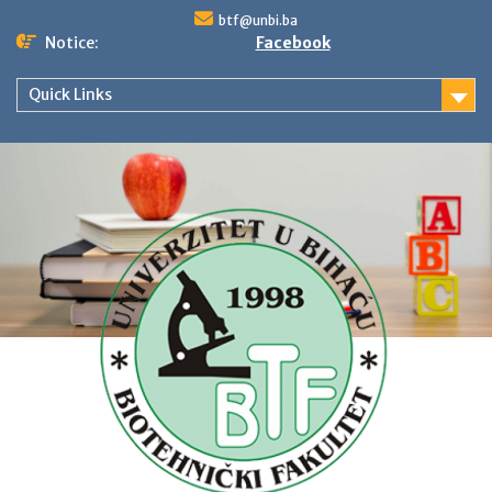
Skip
btf@unbi.ba
to
Notice:
Facebook
content
Quick Links