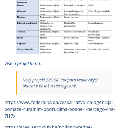
Više o projektu na:
Nový projekt ZRS ČR: Podpora venkovských
oblastí v Bosně a Hercegovině
https://www.federalna.ba/ceska-razvojna-agencija-
pomaze-ruralnim-podrucjima-bosne-i-hercegovine-
7l17x
https://www.agroklub.ba/poljoprivredne-