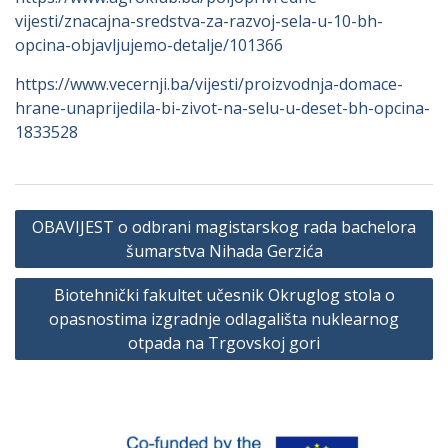
vijesti/znacajna-sredstva-za-razvoj-sela-u-10-bh-
opcina-objavljujemo-detalje/101366
https://www.vecernji.ba/vijesti/proizvodnja-domace-
hrane-unaprijedila-bi-zivot-na-selu-u-deset-bh-opcina-
1833528
Navigacija
OBAVIJEST o odbrani magistarskog rada bachelora
članaka
šumarstva Nihada Gerzića
Biotehnički fakultet učesnik Okruglog stola o
opasnostima izgradnje odlagališta nuklearnog
otpada na Trgovskoj gori