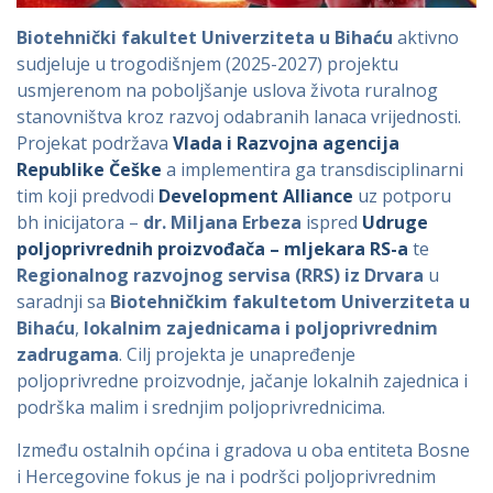
Biotehnički fakultet Univerziteta u Bihaću
aktivno
sudjeluje u trogodišnjem (2025-2027) projektu
usmjerenom na poboljšanje uslova života ruralnog
stanovništva kroz razvoj odabranih lanaca vrijednosti.
Projekat podržava
Vlada i Razvojna agencija
Republike Češke
a implementira ga transdisciplinarni
tim koji predvodi
Development Alliance
uz potporu
bh inicijatora –
dr. Miljana Erbeza
ispred
Udruge
poljoprivrednih proizvođača – mljekara RS-a
te
Regionalnog razvojnog servisa (RRS) iz Drvara
u
saradnji sa
Biotehničkim fakultetom Univerziteta u
Bihaću
,
lokalnim zajednicama i poljoprivrednim
zadrugama
. Cilj projekta je unapređenje
poljoprivredne proizvodnje, jačanje lokalnih zajednica i
podrška malim i srednjim poljoprivrednicima.
Između ostalnih općina i gradova u oba entiteta Bosne
i Hercegovine fokus je na i podršci poljoprivrednim