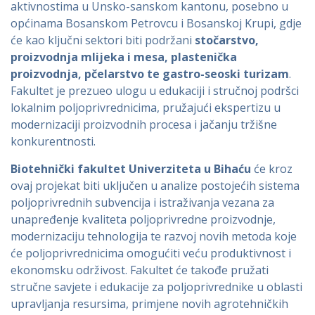
aktivnostima u Unsko-sanskom kantonu, posebno u
općinama Bosanskom Petrovcu i Bosanskoj Krupi, gdje
će kao ključni sektori biti podržani
stočarstvo,
proizvodnja mlijeka i mesa, plastenička
proizvodnja, pčelarstvo te gastro-seoski turizam
.
Fakultet je prezueo ulogu u edukaciji i stručnoj podršci
lokalnim poljoprivrednicima, pružajući ekspertizu u
modernizaciji proizvodnih procesa i jačanju tržišne
konkurentnosti.
Biotehnički fakultet Univerziteta u Bihaću
će kroz
ovaj projekat biti uključen u analize postojećih sistema
poljoprivrednih subvencija i istraživanja vezana za
unapređenje kvaliteta poljoprivredne proizvodnje,
modernizaciju tehnologija te razvoj novih metoda koje
će poljoprivrednicima omogućiti veću produktivnost i
ekonomsku održivost. Fakultet će takođe pružati
stručne savjete i edukacije za poljoprivrednike u oblasti
upravljanja resursima, primjene novih agrotehničkih