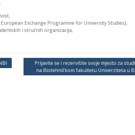
:
nost,
l European Exchange Programme for University Studies),
dentskih i stručnih organizacija,
UNBI
Prijavite se i rezervišite svoje mjesto za stud
na Biotehničkom fakultetu Univerziteta u B