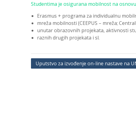
Studentima je osigurana mobilnost na osnovu
Erasmus + programa za individualnu mobil
mreža mobilnosti (CEEPUS – mreža; Centra
unutar obrazovnih projekata, aktivnosti stu
raznih drugih projekata i sl.
Navigacija
Uputstvo za izvođenje on-line nastave na 
članaka