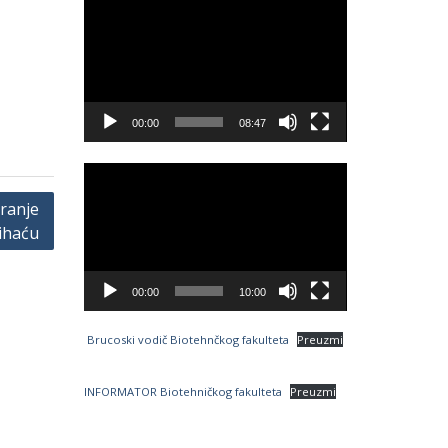
Video
Player
00:00
08:47
Video
Player
iranje
ihaću
00:00
10:00
Brucoski vodič Biotehnčkog fakulteta
Preuzmi
INFORMATOR Biotehničkog fakulteta
Preuzmi