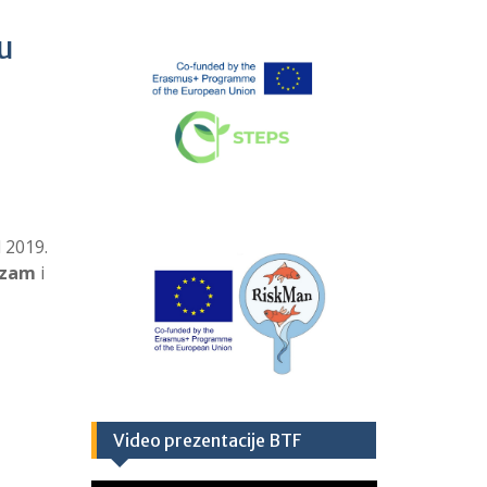
 u
 2019.
izam
i
Video prezentacije BTF