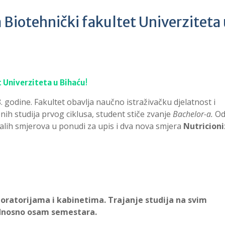
a Biotehnički fakultet Univerziteta
t Univerziteta u Bihaću
!
. godine. Fakultet obavlja naučno istraživačku djelatnost i
ih studija prvog ciklusa, student stiče zvanje
Bachelor-a.
Od
alih smjerova u ponudi za upis i dva nova smjera
Nutricion
oratorijama i kabinetima. Trajanje studija na svim
odnosno osam semestara.