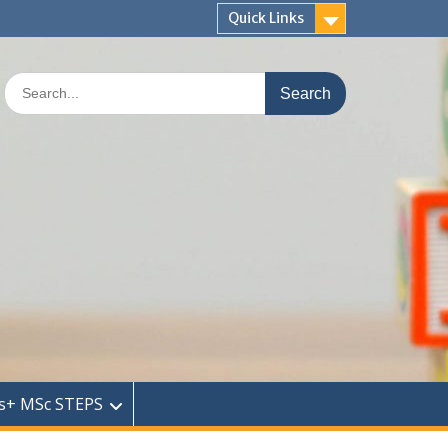
Quick Links
Search
for:
s+ MSc STEPS