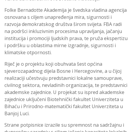
Folke Bernadotte Akademija je švedska vladina agencija
osnovana s ciljem unapređenja mira, sigurnosti i
razvoja demokratskog društva širom svijeta. FBA radi
na podršci inkluzivnim procesima upravljanja, jačanju
institucija i promociji ljudskih prava, te pruža ekspertizu
i podršku u oblastima mirne izgradnje, sigurnosti i
klimatske otpornosti.
Riječ je o projektu koji obuhvata šest općina
sjeverozapadnog dijela Bosne i Hercegovine, a u čijoj
realizaciji učestvuju predstavnici lokalne samouprave,
civilnog sektora, nevladinih organizacija, te predstavnici
akademske zajednice. U projekat su ispred akademske
zajednice uključeni Biotehnički fakultet Univerziteta u
Bihaću i Prirodno-matematički fakultet Univerziteta u
Banjoj Luci.
Strane potpisnice izrazile su spremnost na sadržajnu i
dugoročnu saradnju s ciljem jačanja kapaciteta lokalnih