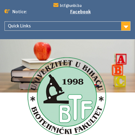
Skip
btf@unbi.ba
to
Notice:
Facebook
content
Quick Links