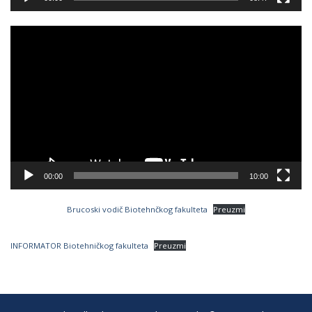
Video
Player
00:00
10:00
Brucoski vodič Biotehnčkog fakulteta
Preuzmi
INFORMATOR Biotehničkog fakulteta
Preuzmi