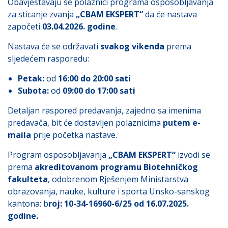
Obavještavaju se polaznici programa osposobljavanja
za sticanje zvanja
„CBAM EKSPERT“
da će nastava
započeti
03.04.2026. godine
.
Nastava će se održavati
svakog vikenda
prema
sljedećem rasporedu:
Petak:
od
16:00 do 20:00 sati
Subota:
od
09:00 do 17:00 sati
Detaljan raspored predavanja, zajedno sa imenima
predavača, bit će dostavljen polaznicima
putem e-
maila
prije početka nastave.
Program osposobljavanja
„CBAM EKSPERT“
izvodi se
prema
akreditovanom programu Biotehničkog
fakulteta
, odobrenom Rješenjem Ministarstva
obrazovanja, nauke, kulture i sporta Unsko-sanskog
kantona: b
roj: 10-34-16960-6/25 od 16.07.2025.
godine.