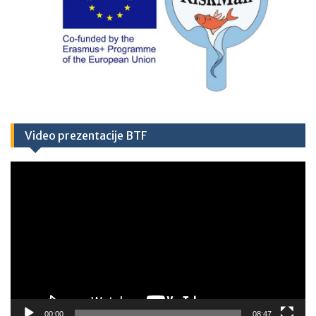
Video prezentacije BTF
Video
Player
00:00
08:47