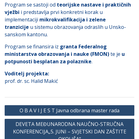
Program se sastoji od
teorijske nastave i praktičnih
vježbi
i predstavlja prvi konkretni korak u
implementaciji
mikrokvalifikacija i zelene
tranzicije
u sistemu obrazovanja odraslih u Unsko-
sanskom kantonu.
Program se finansira iz
granta Federalnog
ministarstva obrazovanja i nauke (FMON)
te je
u
potpunosti besplatan za polaznike
.
Voditelj projekta:
prof. dr. sc. Halid Makić
Navigacija
O B A V I J E S T Javna odbrana master rada
članaka
DEVETA MEĐUNARODNA NAUČNO-STRUČNA
KONFERENCIJA„5. JUNI – SVJETSKI DAN ZAŠTITE