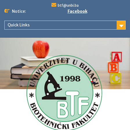
Skip
btf@unbi.ba
to
Notice:
Facebook
content
Quick Links