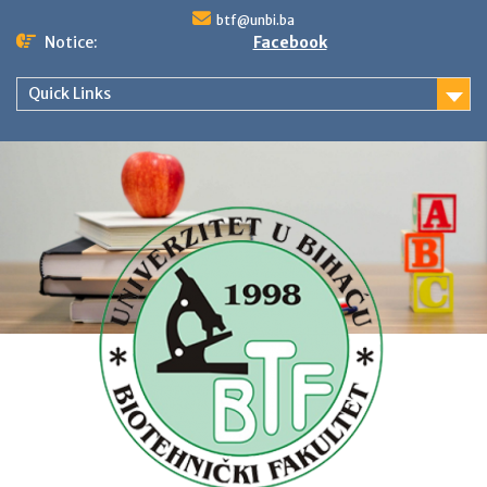
Skip
btf@unbi.ba
to
Notice:
Facebook
content
Quick Links