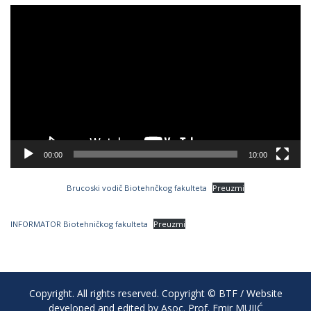
Video
Player
00:00
10:00
Brucoski vodič Biotehnčkog fakulteta
Preuzmi
INFORMATOR Biotehničkog fakulteta
Preuzmi
Copyright. All rights reserved. Copyright © BTF / Website
developed and edited by Asoc. Prof. Emir MUJIĆ