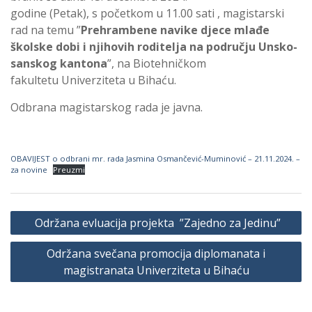
godine (Petak), s početkom u 11.00 sati , magistarski
rad na temu ”
Prehrambene navike djece mlađe
školske dobi i njihovih roditelja na području Unsko-
sanskog kantona
”, na Biotehničkom
fakultetu Univerziteta u Bihaću.
Odbrana magistarskog rada je javna.
OBAVIJEST o odbrani mr. rada Jasmina Osmančević-Muminović – 21.11.2024. –
za novine
Preuzmi
Navigacija
Održana evluacija projekta ”Zajedno za Jedinu”
članaka
Održana svečana promocija diplomanata i
magistranata Univerziteta u Bihaću