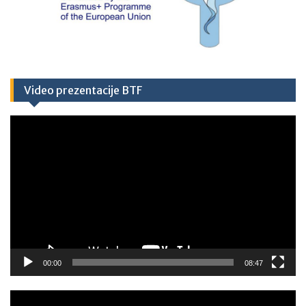
Video prezentacije BTF
Video
Player
00:00
08:47
Video