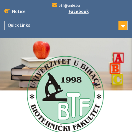
Skip
btf@unbi.ba
to
Notice:
Facebook
content
Quick Links