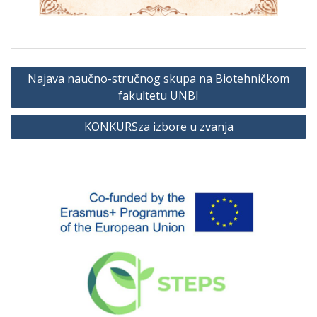
Navigacija
Najava naučno-stručnog skupa na Biotehničkom
članaka
fakultetu UNBI
KONKURSza izbore u zvanja