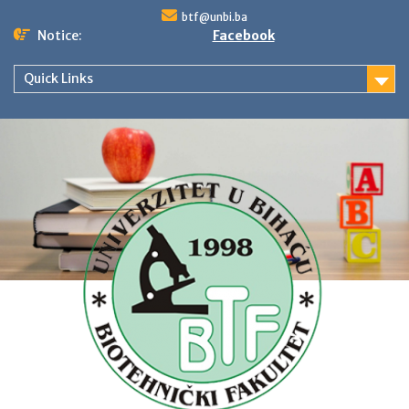
Skip
btf@unbi.ba
to
Notice:
Facebook
content
Quick Links