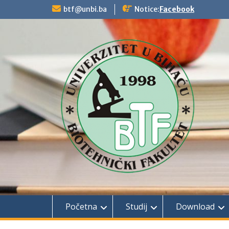
Skip
btf@unbi.ba
Notice:
Facebook
to
content
Početna
Studij
Download