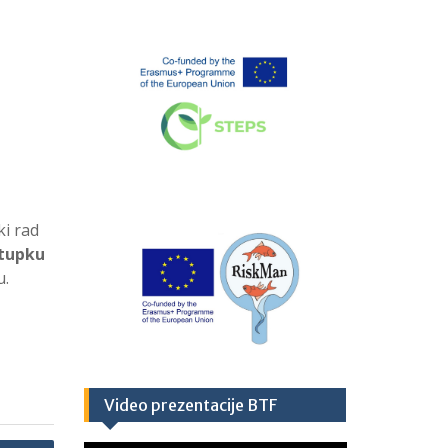
ki rad
stupku
u.
Video prezentacije BTF