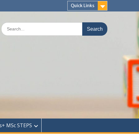
Quick Links
Search
for:
s+ MSc STEPS