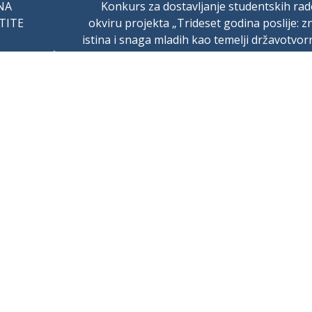
NA
Konkurs za dostavljanje studentskih rad
ŠTITE
okviru projekta „Trideset godina poslije: z
istina i snaga mladih kao temelji državotvor