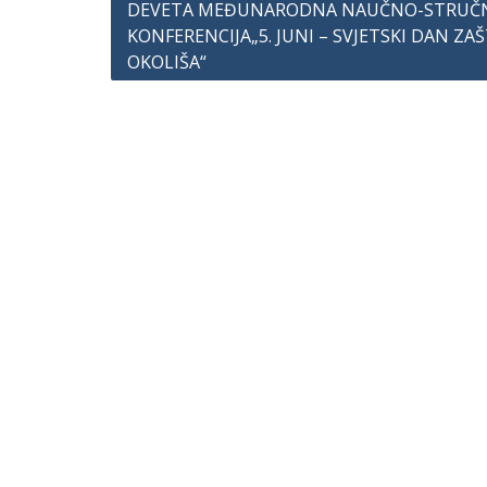
Navigacija
DEVETA MEĐUNARODNA NAUČNO-STRUČ
KONFERENCIJA„5. JUNI – SVJETSKI DAN ZA
članaka
OKOLIŠA“