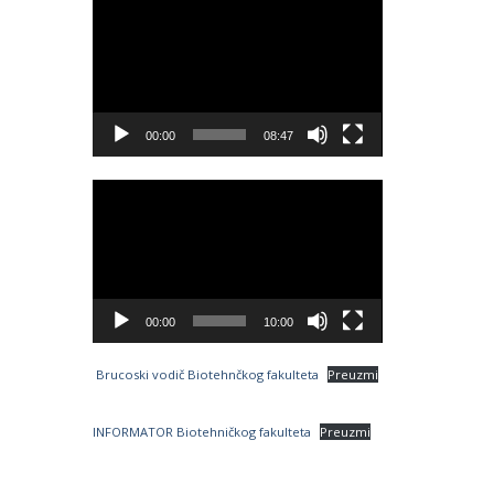
Video
Player
00:00
08:47
Video
Player
00:00
10:00
Brucoski vodič Biotehnčkog fakulteta
Preuzmi
INFORMATOR Biotehničkog fakulteta
Preuzmi