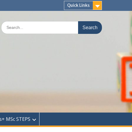
Quick Links
Search
for:
s+ MSc STEPS