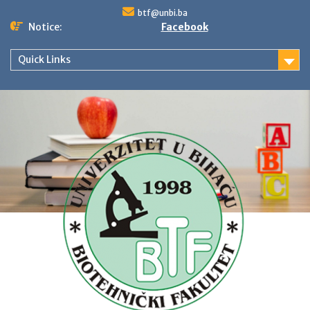
Skip
btf@unbi.ba
to
Notice:
Facebook
content
Quick Links