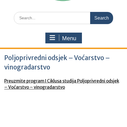
Search
for:
Menu
Poljoprivredni odsjek – Voćarstvo –
vinogradarstvo
Preuzmite program I Ciklusa studija Poljoprivredni odsjek
– Voćarstvo – vinogradarstvo