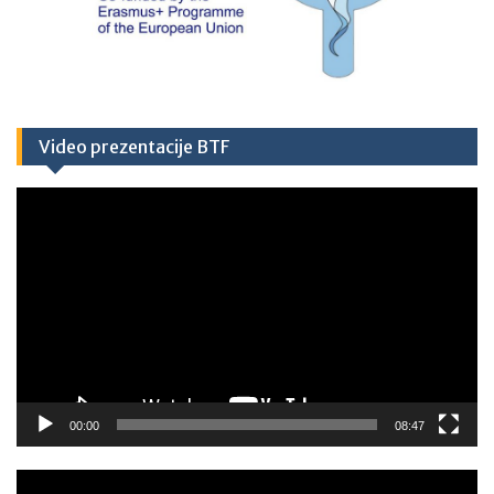
Video prezentacije BTF
Video
Player
00:00
08:47
Video